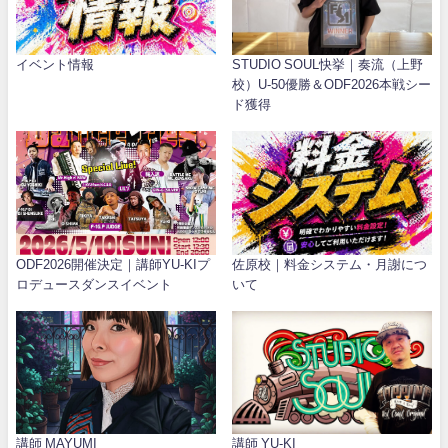
イベント情報
STUDIO SOUL快挙｜奏流（上野
校）U-50優勝＆ODF2026本戦シー
ド獲得
ODF2026開催決定｜講師YU-KIプ
佐原校｜料金システム・月謝につ
ロデュースダンスイベント
いて
講師 MAYUMI
講師 YU-KI