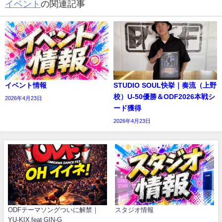
イベント
の関連記事
イベント情報
STUDIO SOUL快挙｜奏流（上野
校）U-50優勝＆ODF2026本戦シ
2026年4月23日
ード獲得
2026年4月23日
ODFテーマソングついに解禁｜
スタジオ情報
YU-KIX feat GIN-G