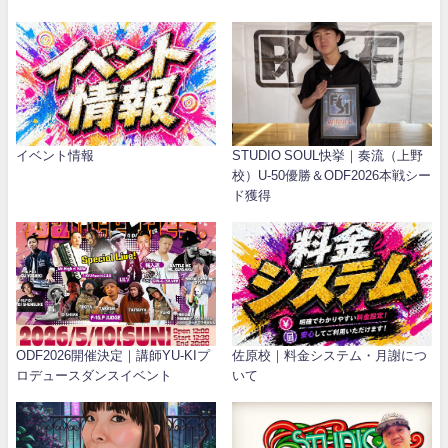
イベント情報
STUDIO SOUL快挙｜奏流（上野
校）U-50優勝＆ODF2026本戦シー
ド獲得
ODF2026開催決定｜講師YU-KIプ
佐原校｜料金システム・月謝につ
ロデュースダンスイベント
いて