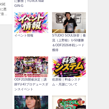
に解禁｜YU-KIX feat
ASE
GIN-G
けに恩
ど音楽
イベント情報
STUDIO SOUL快挙｜奏
流（上野校）U-50優勝
＆ODF2026本戦シード
獲得
ODF2026開催決定｜講
佐原校｜料金システ
師YU-KIプロデュースダ
ム・月謝について
ンスイベント