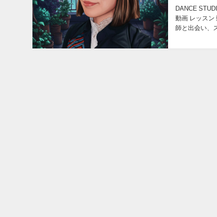
DANCE STU
動画 レッスン
師と出会い、ス
が大...