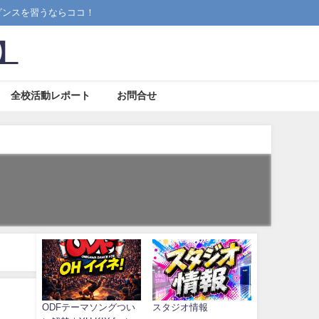
ス)ダンスを習うならココ！
校】
全校活動レポート
お問合せ
ODFテーマソングつい
スタジオ情報