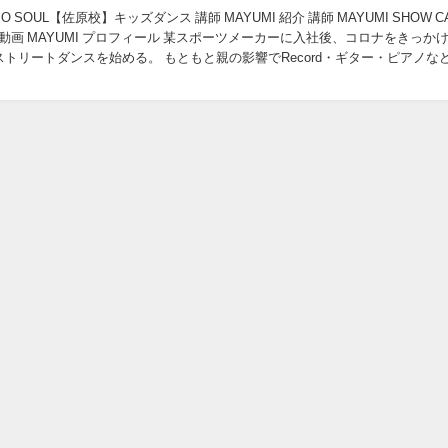
DIO SOUL【佐原校】キッズダンス 講師 MAYUMI 紹介 講師 MAYUMI SHOW C
 動画 MAYUMI プロフィール 某スポーツメーカーに入社後、コロナをきっか
トリートダンスを始める。 もともと親の影響でRecord・ギター・ピアノな