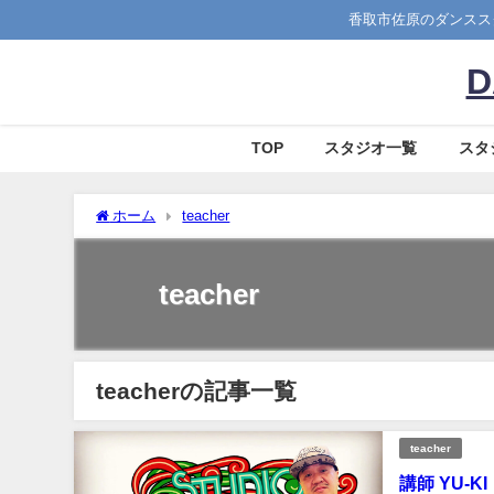
香取市佐原のダンススクー
D
TOP
スタジオ一覧
スタ
ホーム
teacher
teacher
teacherの記事一覧
teacher
講師 YU-KI