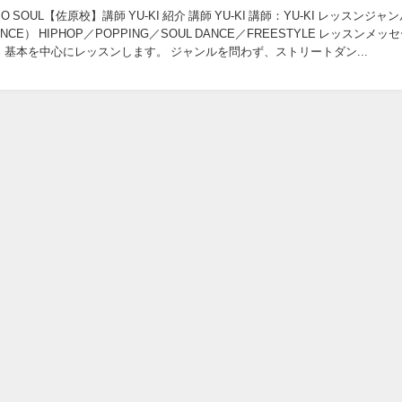
DIO SOUL【佐原校】講師 YU-KI 紹介 講師 YU-KI 講師：YU-KI レッスンジャ
CE） HIPHOP／POPPING／SOUL DANCE／FREESTYLE レッスンメッセージ
基本を中心にレッスンします。 ジャンルを問わず、ストリートダン...