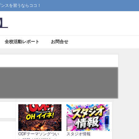
ス)ダンスを習うならココ！
校】
全校活動レポート
お問合せ
ODFテーマソングつい
スタジオ情報