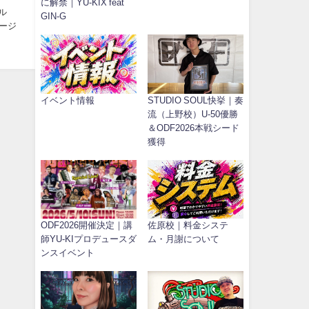
に解禁｜YU-KIX feat
ンル
GIN-G
イベント情報
STUDIO SOUL快挙｜奏
流（上野校）U-50優勝
＆ODF2026本戦シード
獲得
ODF2026開催決定｜講
佐原校｜料金システ
師YU-KIプロデュースダ
ム・月謝について
ンスイベント